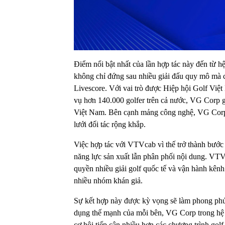
Điểm nổi bật nhất của lần hợp tác này đến từ h
không chỉ đứng sau nhiều giải đấu quy mô mà 
Livescore. Với vai trò được Hiệp hội Golf Vi
vụ hơn 140.000 golfer trên cả nước, VG Corp giữ
Việt Nam. Bên cạnh mảng công nghệ, VG Corp 
lưới đối tác rộng khắp.
Việc hợp tác với VTVcab vì thế trở thành bước
năng lực sản xuất lẫn phân phối nội dung. VTVc
quyền nhiều giải golf quốc tế và vận hành kênh
nhiều nhóm khán giả.
Sự kết hợp này được kỳ vọng sẽ làm phong phú b
dụng thế mạnh của mỗi bên, VG Corp trong hệ s
cơ hội tiếp cận nhiều hơn các chương trình golf