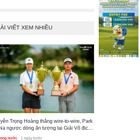
c gia 2026
Việt Nam
Tin trong nước
3 n
ÀI VIẾT XEM NHIỀU
yễn Trọng Hoàng thắng wire-to-wire, Park
Na ngược dòng ấn tượng tại Giải Vô địch
f Trẻ Quốc gia 2026
trong nước
1 ngày trước