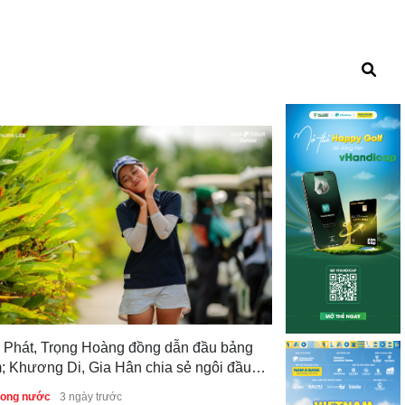
 Phát, Trọng Hoàng đồng dẫn đầu bảng
; Khương Di, Gia Hân chia sẻ ngôi đầu
Quảng Ninh, WA
g nữ sau vòng 1 Giải Vô địch Golf Trẻ
tác, hướng tới đ
trong nước
3 ngày trước