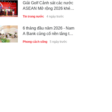
Giải Golf Cảnh sát các nước
ASEAN Mở rộng 2026 khép
lại thành công, thúc đẩy giao
Tin trong nước
4 ngày trước
lưu và hợp tác quốc tế
6 tháng đầu năm 2026 - Nam
A Bank củng cố nền tảng tài
sản và năng lực dự phòng
Phong cách sống
5 ngày trước
Thành lập Trung tâm Giải mã
lượng tử Quang Trung: Điểm
đến của công nghệ tương lai
Phong cách sống
5 ngày trước