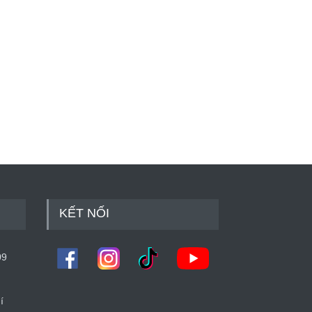
Anh Huy cán đích đồng
g 17 tại Junior PGA
mpionship 2026
trong nước
5 ngày trước
KẾT NỐI
09
í