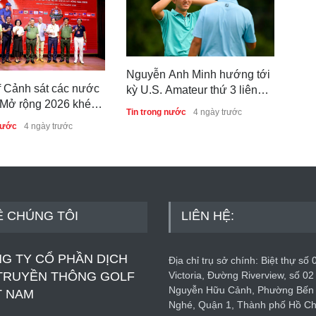
Nguyễn Anh Minh hướng tới
f Cảnh sát các nước
Hồ 
kỳ U.S. Amateur thứ 3 liên
ở rộng 2026 khép
hạn
tiếp
Tin trong nước
4 ngày trước
h công, thúc đẩy giao
Cha
nước
4 ngày trước
Tin 
ợp tác quốc tế
Ề CHÚNG TÔI
LIÊN HỆ:
G TY CỔ PHẦN DỊCH
Địa chỉ trụ sở chính: Biệt thự số 
TRUYỀN THÔNG GOLF
Victoria, Đường Riverview, số 02
Nguyễn Hữu Cảnh, Phường Bến
T NAM
Nghé, Quận 1, Thành phố Hồ Ch