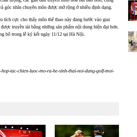
 và góc nhìn chuyên môn được mở rộng ở nhiều định dạng.
ệu tích cực cho thấy môn thể thao này đang bước vào giai
à được truyền tải bằng những sản phẩm nội dung hiện đại hơn.
ông bố trong lễ ký kết ngày 11/12 tại Hà Nội.
et-hop-tac-chien-luoc-mo-ra-he-sinh-thai-noi-dung-golf-moi-