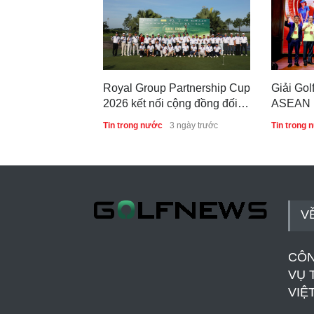
Royal Group Partnership Cup
Giải Gol
2026 kết nối cộng đồng đối
ASEAN M
tác tại Royal Long An Golf &
lại thàn
Tin trong nước
3 ngày trước
Tin trong 
Country Club
lưu và h
V
CÔN
VỤ 
VIỆ