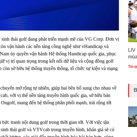
ệ sinh thái golf đang phát triển mạnh mẽ của VG Corp. Đơn vị
còn vận hành các nền tảng công nghệ như vHandicap và
LIV
ệt Nam ủy quyền vận hành Hệ thống Handicap quốc gia, phục
mùa
 vị trí quan trọng trong kết nối dữ liệu và cộng đồng golf
Tin q
còn sở hữu hệ thống truyền thông, tổ chức sự kiện và mạng
 chuyển mở rộng tự nhiên, giúp hai bên bổ sung cho nhau về
B
ab, với vị thế nền tảng truyền hình quốc gia, sở hữu bản
 Ongolf, mang đến hệ thống phân phối mạnh, trải rộng tới
ức tranh nội dung golf trong thời gian tới. Với việc tận
inh thái golf và VTVcab trong truyền hình, khán giả sẽ có
 chất lượng, các giải đấu truyền hình hóa bài bản hơn, cùng