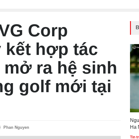
Quố
 VG Corp
B
 kết hợp tác
 mở ra hệ sinh
ng golf mới tại
Ngu
Ha 
Phan Nguyen
Gol
Tin 