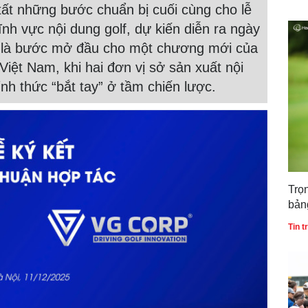
t những bước chuẩn bị cuối cùng cho lễ
ĩnh vực nội dung golf, dự kiến diễn ra ngày
m là bước mở đầu cho một chương mới của
 Việt Nam, khi hai đơn vị sở sản xuất nội
nh thức “bắt tay” ở tầm chiến lược.
Trọ
bản
gia
Tin 