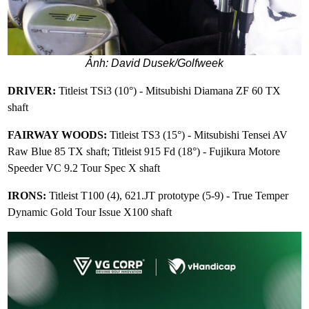
Ảnh: David Dusek/Golfweek
DRIVER:
Titleist TSi3 (10°) - Mitsubishi Diamana ZF 60 TX
shaft
FAIRWAY WOODS:
Titleist TS3 (15°) - Mitsubishi Tensei AV
Raw Blue 85 TX shaft; Titleist 915 Fd (18°) - Fujikura Motore
Speeder VC 9.2 Tour Spec X shaft
IRONS:
Titleist T100 (4), 621.JT prototype (5-9) - True Temper
Dynamic Gold Tour Issue X100 shaft