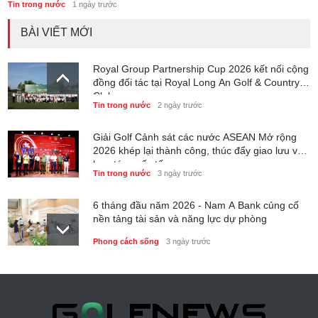
Tin trong nước
1 ngày trước
BÀI VIẾT MỚI
Royal Group Partnership Cup 2026 kết nối cộng
đồng đối tác tại Royal Long An Golf & Country
Club
Tin trong nước
2 ngày trước
Giải Golf Cảnh sát các nước ASEAN Mở rộng
2026 khép lại thành công, thúc đẩy giao lưu và
hợp tác quốc tế
Tin trong nước
3 ngày trước
6 tháng đầu năm 2026 - Nam A Bank củng cố
nền tảng tài sản và năng lực dự phòng
Phong cách sống
3 ngày trước
Thành lập Trung tâm Giải mã lượng tử Quang
Trung: Điểm đến của công nghệ tương lai
Phong cách sống
3 ngày trước