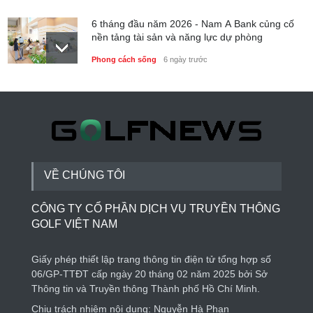
6 tháng đầu năm 2026 - Nam A Bank củng cố
nền tảng tài sản và năng lực dự phòng
Phong cách sống
6 ngày trước
Thành lập Trung tâm Giải mã lượng tử Quang
Trung: Điểm đến của công nghệ tương lai
Phong cách sống
6 ngày trước
VỀ CHÚNG TÔI
CÔNG TY CỔ PHẦN DỊCH VỤ TRUYỀN THÔNG
GOLF VIỆT NAM
Giấy phép thiết lập trang thông tin điện tử tổng hợp số
06/GP-TTĐT cấp ngày 20 tháng 02 năm 2025 bởi Sở
Thông tin và Truyền thông Thành phố Hồ Chí Minh.
Chịu trách nhiệm nội dung: Nguyễn Hà Phan