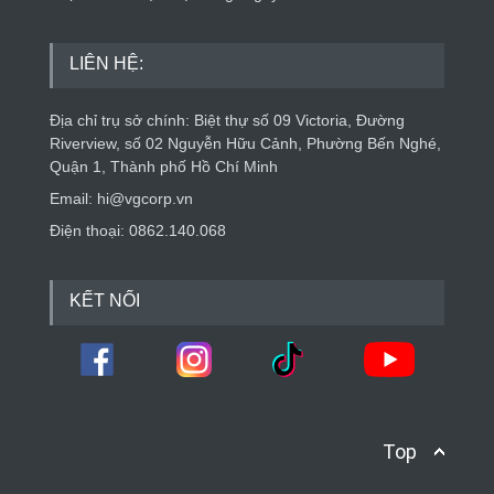
LIÊN HỆ:
Địa chỉ trụ sở chính: Biệt thự số 09 Victoria, Đường
Riverview, số 02 Nguyễn Hữu Cảnh, Phường Bến Nghé,
Quận 1, Thành phố Hồ Chí Minh
Email: hi@vgcorp.vn
Điện thoại: 0862.140.068
KẾT NỐI
Top