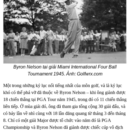
Byron Nelson tại giải Miami International Four Ball
Tournament 1945. Ảnh: Golfwrx.com
Một trong những kỷ lục nổi tiếng nhất của môn golf, và là kỷ lục
khó có thể phá vỡ đã thuộc về Byron Nelson – khi ông giành được
18 chiến thắng tại PGA Tour năm 1945, trong đó có 11 chiến thắng
liên tiếp. Ở mùa giải đó, ông đã tham gia tổng cộng 30 giải đấu, và
có bảy lần về nhì cùng với 18 lần đăng quang từ tháng 3 đến tháng
8. Chỉ có một giải Major được tổ chức vào năm đó là PGA
Championship và Byron Nelson đã giành được chiếc cúp vô địch