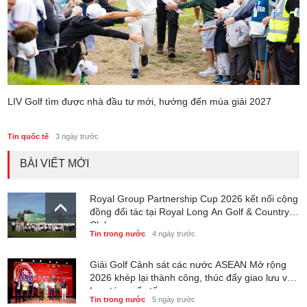
LIV Golf tìm được nhà đầu tư mới, hướng đến mùa giải 2027
Tin quốc tế
3 ngày trước
BÀI VIẾT MỚI
Royal Group Partnership Cup 2026 kết nối cộng
đồng đối tác tại Royal Long An Golf & Country
Club
Tin trong nước
4 ngày trước
Giải Golf Cảnh sát các nước ASEAN Mở rộng
2026 khép lại thành công, thúc đẩy giao lưu và
hợp tác quốc tế
Tin trong nước
5 ngày trước