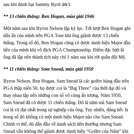
sau khi đánh bại Sammy Byrd 4&3.
**
13 chiến thắng: Ben Hogan, mùa giải 1946
Một năm sau khi Byron Nelson lập kỷ lục. Tới lượt Ben Hogan ghi
dấu ấn của mình trên PGA Tour khi ông giành được 13 chiến
thắng. Trong số đó, Ben Hogan cũng có được danh hiệu Major đầu
tiên của mình khi vô địch PGA Championship. Điểm đặc biệt là
ông đã lập nên thành tích này chỉ 1 năm sau khi rời quân đội Mỹ.
** 11 chiến thắng: Sam Snead, mùa giải 1950
Byron Nelson, Ben Hogan, Sam Snead là các golfer hàng đầu trên
PGA thập niên 50, họ được coi là “Big Three” của thời đại đó và
thay nhau lập nên những con số vô cùng ấn tượng. Năm 1950,
Sam Snead đã có được 11 chiến thắng. Đó là năm mà Sam Snead
coi là vỹ đại nhất trong sự nghiệp của ông. Tuy nhiên, đáng tiếc là
trong số đó không có một danh hiệu Major nào cho Sam Snead.
Chính vì thế, dù dẫn đầu về danh sách tiền thưởng nhưng Sam
Snead vẫn không thể giành được danh hiệu “Golfer của Năm” khi