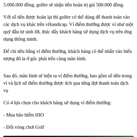
5.000.000 đồng, golfer sẽ nhận tiền hoàn trị giá 500.000 đồng.
Với số tiền được hoàn lại thì golfer có thế dùng để thanh toán vào
các dịch vụ khác trên vHandicap. Ví điểm thưởng được ví như một
quỹ đầu tư sinh lời, thúc đẩy khách hàng sử dụng dịch vụ trên ứng
dụng thông minh.
Để chi tiêu bằng ví điểm thưởng, khách hàng có thể nhấn vào biểu
tượng đô la ở góc phải trên cùng màn hình.
Sau đó, màn hình sẽ hiện ra ví điểm thưởng, bao gồm số tiền trong
ví và lịch sử điểm thưởng được tích qua từng đợt thanh toán dịch
vụ
Có 4 lựa chọn cho khách hàng sử dụng ví điểm thưởng:
- Mua bảo hiểm HIO
- Đổi vòng chơi Golf