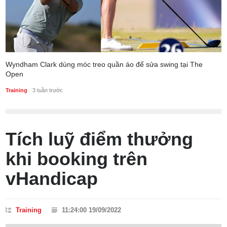
Wyndham Clark dùng móc treo quần áo để sửa swing tại The
Open
Training
3 tuần trước
Tích luỹ điểm thưởng
khi booking trên
vHandicap
Training
11:24:00 19/09/2022