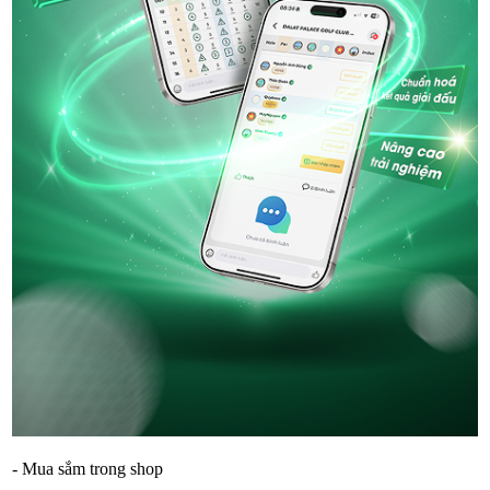
- Mua sắm trong shop