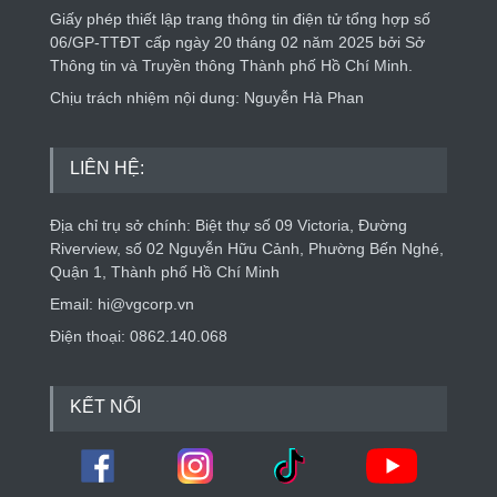
Giấy phép thiết lập trang thông tin điện tử tổng hợp số
06/GP-TTĐT cấp ngày 20 tháng 02 năm 2025 bởi Sở
Thông tin và Truyền thông Thành phố Hồ Chí Minh.
Chịu trách nhiệm nội dung: Nguyễn Hà Phan
LIÊN HỆ:
Địa chỉ trụ sở chính: Biệt thự số 09 Victoria, Đường
Riverview, số 02 Nguyễn Hữu Cảnh, Phường Bến Nghé,
Quận 1, Thành phố Hồ Chí Minh
Email: hi@vgcorp.vn
Điện thoại: 0862.140.068
KẾT NỐI