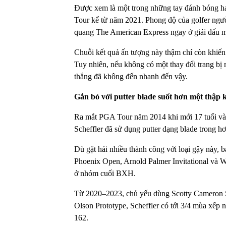
Được xem là một trong những tay đánh bóng hay
Tour kể từ năm 2021. Phong độ của golfer ngư
quang The American Express ngay ở giải đấu 
Chuỗi kết quả ấn tượng này thậm chí còn khiến 
Tuy nhiên, nếu không có một thay đổi trang bị
thắng đã không đến nhanh đến vậy.
Gắn bó với putter blade suốt hơn một thập 
Ra mắt PGA Tour năm 2014 khi mới 17 tuổi và 
Scheffler đã sử dụng putter dạng blade trong h
Dù gặt hái nhiều thành công với loại gậy này
Phoenix Open, Arnold Palmer Invitational và 
ở nhóm cuối BXH.
Từ 2020–2023, chủ yếu dùng Scotty Cameron S
Olson Prototype, Scheffler có tới 3/4 mùa xếp 
162.