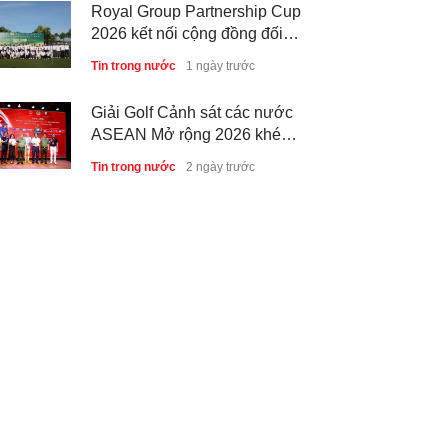
Royal Group Partnership Cup
2026 kết nối cộng đồng đối
tác tại Royal Long An Golf &
Tin trong nước
1 ngày trước
Country Club
Giải Golf Cảnh sát các nước
ASEAN Mở rộng 2026 khép
lại thành công, thúc đẩy giao
Tin trong nước
2 ngày trước
lưu và hợp tác quốc tế
6 tháng đầu năm 2026 - Nam
A Bank củng cố nền tảng tài
sản và năng lực dự phòng
Phong cách sống
2 ngày trước