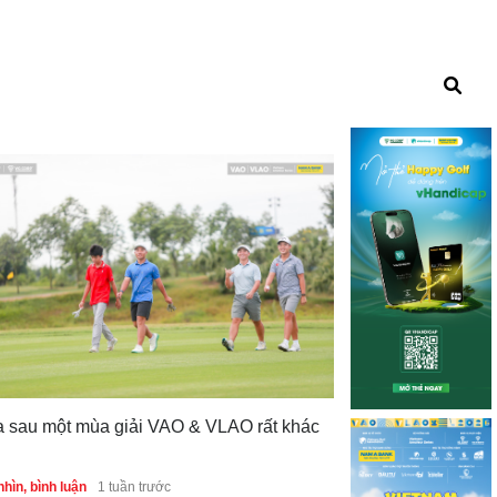
The Open đang h
lấy doanh thu?
a sau một mùa giải VAO & VLAO rất khác
Góc nhìn, bình luận
hìn, bình luận
1 tuần trước