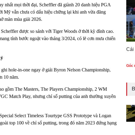
 nhất mọi thời đại, Scheffler đã giành 20 danh hiệu PGA
ời Mỹ vẫn chưa có dấu hiệu chững lại khi anh vừa đăng
mở màn mùa giải 2026.
Scheffler được so sánh với Tiger Woods ở thời kỳ đỉnh cao.
 mang tính bước ngoặt vào tháng 3/2024, có lẽ cơn mưa chiến
Cái
kỷ
Góc n
ghi hole-in-one ngay ở giải Byron Nelson Championship,
ơn 10 năm.
B
, bao gồm The Masters, The Players Championship, 2 WM
WGC Match Play, nhưng chỉ số putting của anh thường xuyên
pecial Select Timeless Tourtype GSS Prototype và Logan
ngoài top 100 về chỉ số putting, trong đó năm 2023 đứng hạng