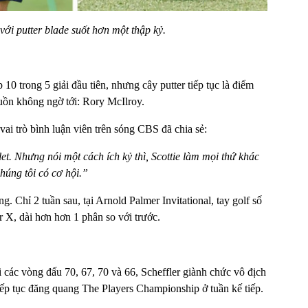
 với putter blade suốt hơn một thập kỷ.
10 trong 5 giải đầu tiên, nhưng cây putter tiếp tục là điểm
guồn không ngờ tới: Rory McIlroy.
vai trò bình luận viên trên sóng CBS đã chia sẻ:
et. Nhưng nói một cách ích kỷ thì, Scottie làm mọi thứ khác
chúng tôi có cơ hội.”
g. Chỉ 2 tuần sau, tại Arnold Palmer Invitational, tay golf số
r X, dài hơn hơn 1 phân so với trước.
i các vòng đấu 70, 67, 70 và 66, Scheffler giành chức vô địch
 tiếp tục đăng quang The Players Championship ở tuần kế tiếp.