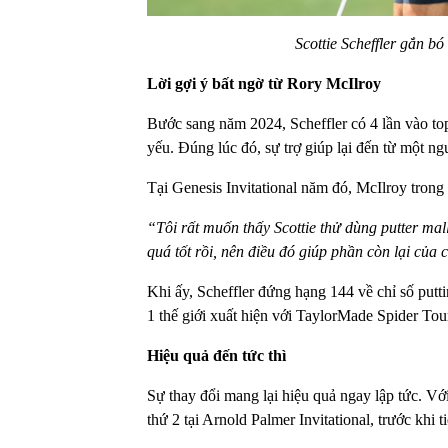
Scottie Scheffler gắn bó
Lời gợi ý bất ngờ từ Rory McIlroy
Bước sang năm 2024, Scheffler có 4 lần vào top 
yếu. Đúng lúc đó, sự trợ giúp lại đến từ một n
Tại Genesis Invitational năm đó, McIlroy trong 
“Tôi rất muốn thấy Scottie thử dùng putter mall
quá tốt rồi, nên điều đó giúp phần còn lại của 
Khi ấy, Scheffler đứng hạng 144 về chỉ số puttin
1 thế giới xuất hiện với TaylorMade Spider Tou
Hiệu quả đến tức thì
Sự thay đổi mang lại hiệu quả ngay lập tức. Vớ
thứ 2 tại Arnold Palmer Invitational, trước khi