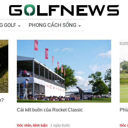
G GOLF
PHONG CÁCH SỐNG
n?
Cái kết buồn của Rocket Classic
Phí
Góc nhìn, bình luận
1 ngày trước
Góc n