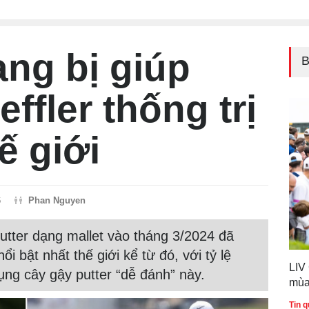
ang bị giúp
B
ffler thống trị
ế giới
6
Phan Nguyen
utter dạng mallet vào tháng 3/2024 đã
nổi bật nhất thế giới kể từ đó, với tỷ lệ
LIV
ụng cây gậy putter “dễ đánh” này.
mùa
Tin q