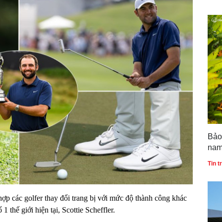
Bảo
nam
bản
Tin 
Quố
ợp các golfer thay đổi trang bị với mức độ thành công khác
1 thế giới hiện tại, Scottie Scheffler.