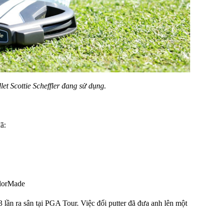
et Scottie Scheffler đang sử dụng.
ã:
ylorMade
3 lần ra sân tại PGA Tour. Việc đổi putter đã đưa anh lên một