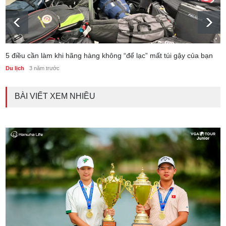
5 điều cần làm khi hãng hàng không “để lạc” mất túi gậy của bạn
Du lịch
3 năm trước
BÀI VIẾT XEM NHIỀU