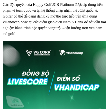
Các đặc quyền của Happy Golf JCB Platinum được áp dụng trên
phạm vi toàn quốc và tại hệ thống chấp nhận thẻ JCB quốc tế.
Golfer có thể dễ dàng đăng ký mở thẻ trực tiếp trên ứng dụng
vHandicap hoặc tại các điểm giao dịch Nam A Bank để bắt đầu trải
nghiệm hành trình đặc quyền vượt trội – tận hưởng trọn vẹn đam
mê golf.