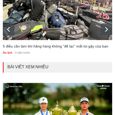
5 điều cần làm khi hãng hàng không “để lạc” mất túi gậy của bạn
Du lịch
3 năm trước
BÀI VIẾT XEM NHIỀU