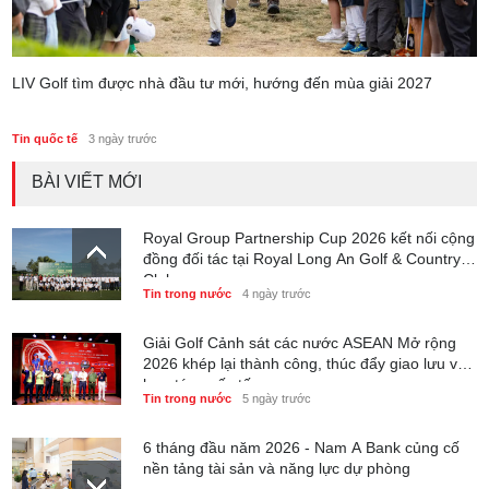
LIV Golf tìm được nhà đầu tư mới, hướng đến mùa giải 2027
Tin quốc tế
3 ngày trước
BÀI VIẾT MỚI
Royal Group Partnership Cup 2026 kết nối cộng
đồng đối tác tại Royal Long An Golf & Country
Club
Tin trong nước
4 ngày trước
Giải Golf Cảnh sát các nước ASEAN Mở rộng
2026 khép lại thành công, thúc đẩy giao lưu và
hợp tác quốc tế
Tin trong nước
5 ngày trước
6 tháng đầu năm 2026 - Nam A Bank củng cố
nền tảng tài sản và năng lực dự phòng