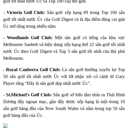
golf tốt nhất nước Úc và Top 100 của thế giới.
- Victoria Golf Club:
Sân golf xếp hạng #9 trong Top 100 sân
golf tốt nhất nước Úc của Golf Digest và là địa điểm đăng cai giải
Úc mở rộng trong nhiều năm.
- Woodlands Golf Club:
Một sân golf có tiếng của khu vực
Melbourne Sanbelt và hiện đang xếp hạng thứ 22 sân golf tốt nhất
nước Úc theo Golf Digest và Top 5 sân golf tốt nhất của thủ phủ
Melbourne.
- Royal Canberra Golf Club:
Là sân golf thường xuyên lọt Top
50 sân golf tốt nhất nước Úc với lời nhận xét có cánh từ Gary
Player rằng “Đây là sân golf đẹp nhất nước Úc”.
- St.Michael's Golf Club:
Sân golf sở hữu tầm nhìn ra Thái Bình
Dương đầy ngoạn mục, gần đây được xếp hạng là một trong 10
sân golf hàng đầu của New South Wales và nằm trong top 50 sân
golf hàng đầu của Úc.