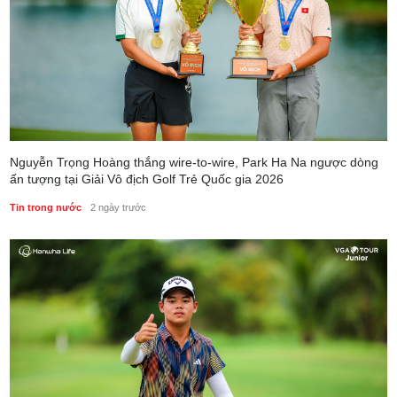
Nguyễn Trọng Hoàng thắng wire-to-wire, Park Ha Na ngược dòng
ấn tượng tại Giải Vô địch Golf Trẻ Quốc gia 2026
Tin trong nước
2 ngày trước