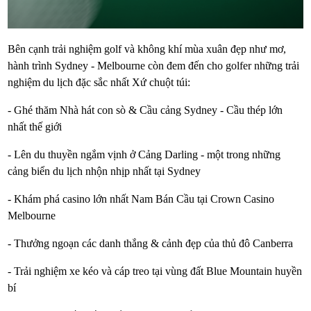
Bên cạnh trải nghiệm golf và không khí mùa xuân đẹp như mơ,
hành trình Sydney - Melbourne còn đem đến cho golfer những trải
nghiệm du lịch đặc sắc nhất Xứ chuột túi:
- Ghé thăm Nhà hát con sò & Cầu cảng Sydney - Cầu thép lớn
nhất thế giới
- Lên du thuyền ngắm vịnh ở Cảng Darling - một trong những
cảng biển du lịch nhộn nhịp nhất tại Sydney
- Khám phá casino lớn nhất Nam Bán Cầu tại Crown Casino
Melbourne
- Thưởng ngoạn các danh thắng & cảnh đẹp của thủ đô Canberra
- Trải nghiệm xe kéo và cáp treo tại vùng đất Blue Mountain huyền
bí