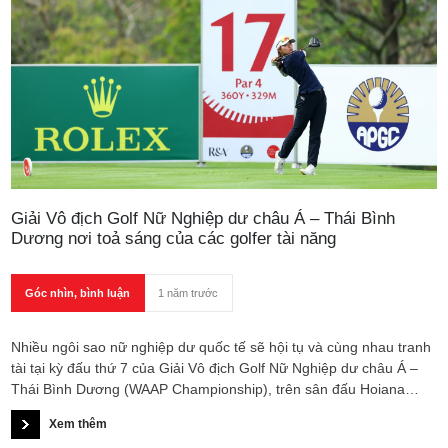
Giải Vô địch Golf Nữ Nghiệp dư châu Á – Thái Bình
Dương nơi toả sáng của các golfer tài năng
Góc nhìn, bình luận
1 năm trước
Nhiều ngôi sao nữ nghiệp dư quốc tế sẽ hội tụ và cùng nhau tranh
tài tại kỳ đấu thứ 7 của Giải Vô địch Golf Nữ Nghiệp dư châu Á –
Thái Bình Dương (WAAP Championship), trên sân đấu Hoiana
Shores Golf Club ở huyện Duy Xuyên, Quảng Nam, từ ngày 06 -
Xem thêm
09/03/2025.