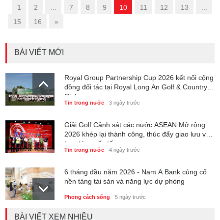
«
1
2
...
7
8
9
10
11
12
13
...
15
16
»
BÀI VIẾT MỚI
Royal Group Partnership Cup 2026 kết nối cộng
đồng đối tác tại Royal Long An Golf & Country
Club
Tin trong nước
3 ngày trước
Giải Golf Cảnh sát các nước ASEAN Mở rộng
2026 khép lại thành công, thúc đẩy giao lưu và
hợp tác quốc tế
Tin trong nước
4 ngày trước
6 tháng đầu năm 2026 - Nam A Bank củng cố
nền tảng tài sản và năng lực dự phòng
Phong cách sống
5 ngày trước
BÀI VIẾT XEM NHIỀU
Thành lập Trung tâm Giải mã lượng tử Quang