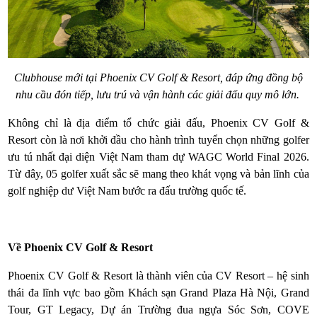
Clubhouse mới tại Phoenix CV Golf & Resort, đáp ứng đồng bộ
nhu cầu đón tiếp, lưu trú và vận hành các giải đấu quy mô lớn.
Không chỉ là địa điểm tổ chức giải đấu, Phoenix CV Golf &
Resort còn là nơi khởi đầu cho hành trình tuyển chọn những golfer
ưu tú nhất đại diện Việt Nam tham dự WAGC World Final 2026.
Từ đây, 05 golfer xuất sắc sẽ mang theo khát vọng và bản lĩnh của
golf nghiệp dư Việt Nam bước ra đấu trường quốc tế.
Về Phoenix CV Golf & Resort
Phoenix CV Golf & Resort là thành viên của CV Resort – hệ sinh
thái đa lĩnh vực bao gồm Khách sạn Grand Plaza Hà Nội, Grand
Tour, GT Legacy, Dự án Trường đua ngựa Sóc Sơn, COVE