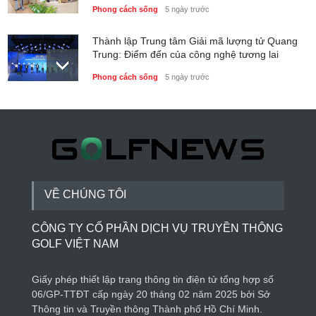
Phong cách sống
5 ngày trước
Thành lập Trung tâm Giải mã lượng tử Quang
Trung: Điểm đến của công nghệ tương lai
Phong cách sống
5 ngày trước
Royal Group Partnership Cup 2026 kết nối cộng
đồng đối tác tại Royal Long An Golf & Country
Club
Tin trong nước
3 ngày trước
VỀ CHÚNG TÔI
CÔNG TY CỔ PHẦN DỊCH VỤ TRUYỀN THÔNG
GOLF VIỆT NAM
Giấy phép thiết lập trang thông tin điện tử tổng hợp số
06/GP-TTĐT cấp ngày 20 tháng 02 năm 2025 bởi Sở
Thông tin và Truyền thông Thành phố Hồ Chí Minh.