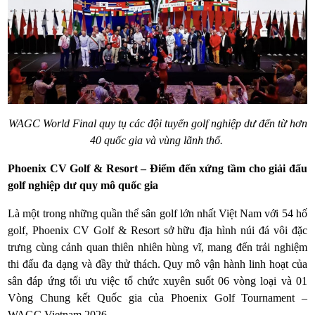
WAGC World Final quy tụ các đội tuyển golf nghiệp dư đến từ hơn
40 quốc gia và vùng lãnh thổ.
Phoenix CV Golf & Resort – Điểm đến xứng tầm cho giải đấu
golf nghiệp dư quy mô quốc gia
Là một trong những quần thể sân golf lớn nhất Việt Nam với 54 hố
golf, Phoenix CV Golf & Resort sở hữu địa hình núi đá vôi đặc
trưng cùng cảnh quan thiên nhiên hùng vĩ, mang đến trải nghiệm
thi đấu đa dạng và đầy thử thách. Quy mô vận hành linh hoạt của
sân đáp ứng tối ưu việc tổ chức xuyên suốt 06 vòng loại và 01
Vòng Chung kết Quốc gia của Phoenix Golf Tournament –
WAGC Vietnam 2026.